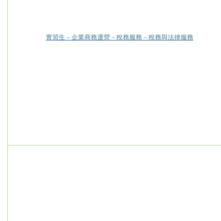
實習生－企業商務運營－稅務服務－稅務與法律服務