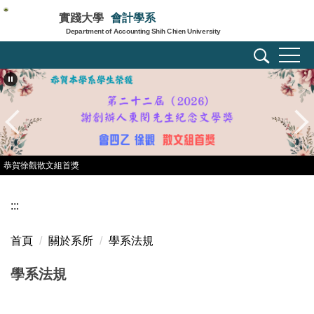
跳
實踐大學
會計學系
到
Department of Accounting Shih Chien University
主
要
內
容
區
恭賀徐觀散文組首獎
:::
首頁
關於系所
學系法規
學系法規