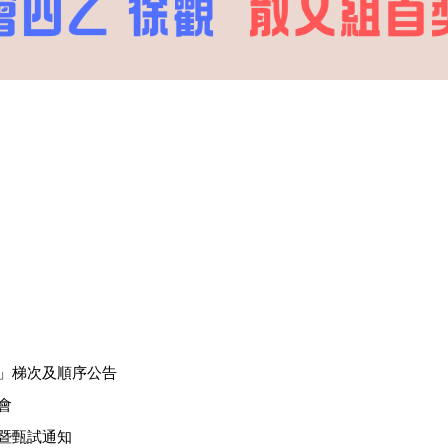
恭賀徐觀散文組首獎
試」梯次及順序公告
會
引暨甄試通知