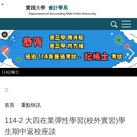
跳
實踐大學
會計學系
到
Department of Accounting Shih Chien University
主
要
內
容
區
114記帳士
:::
首頁
重點快訊
114-2 大四在業彈性學習(校外實習)學
生期中返校座談