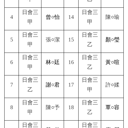
日會三
日會三
4
曾○怡
14
陳
○
瑜
甲
甲
日會三
日會三
5
張
○
潔
15
顏○瑩
甲
乙
日會三
日會三
6
林○廷
16
黃○喧
甲
乙
日會三
日會三
7
謝○君
17
許
○
媃
乙
甲
日會三
日會三
8
陳
○
予
18
覃○容
甲
乙
日會三
日會三