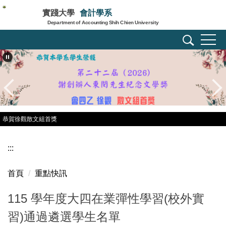
跳
實踐大學
會計學系
到
Department of Accounting Shih Chien University
主
要
內
容
區
恭賀徐觀散文組首獎
:::
首頁
重點快訊
115 學年度大四在業彈性學習(校外實
習)通過遴選學生名單