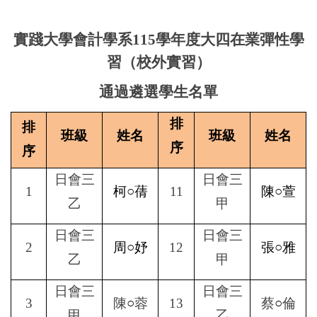
實踐大學會計學系
115
學年度大四在業彈性學
習（校外實習）
通過遴選學生名單
排
排
班級
姓名
班級
姓名
序
序
日會三
日會三
1
柯○蒨
11
陳○萱
乙
甲
日會三
日會三
2
周○妤
12
張○雅
乙
甲
日會三
日會三
3
陳
○
蓉
13
蔡
○
倫
甲
乙