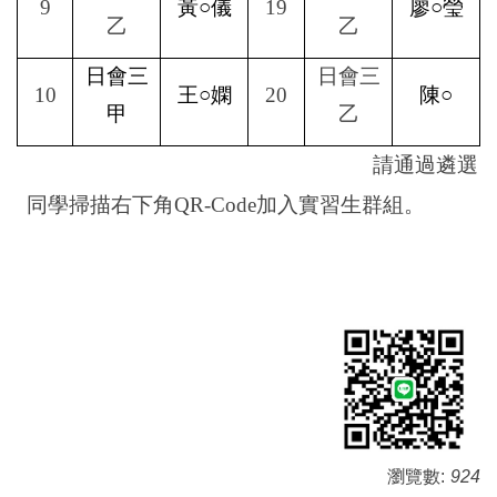
9
黃○儀
19
廖○瑩
乙
乙
日會三
日會三
10
王○嫻
20
陳○
甲
乙
請通過遴選
同學掃描右下角
QR-Code
加入實習生群組。
瀏覽數:
924