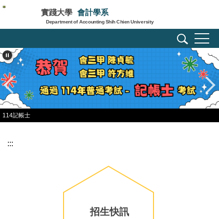
跳
實踐大學
會計學系
到
Department of Accounting Shih Chien University
主
要
內
容
區
114記帳士
:::
招生快訊