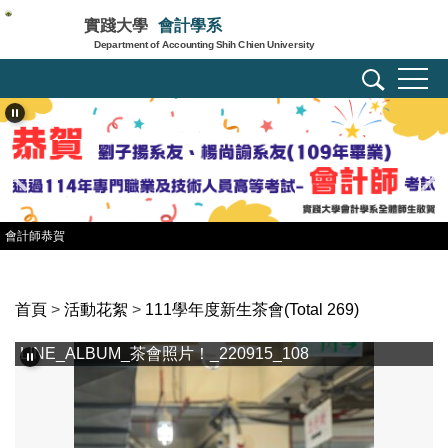
跳
實踐大學
會計學系
到
Department of Accounting Shih Chien University
主
要
內
容
區
會計師恭賀
首頁
>
活動花絮
>
111學年度新生茶會(Total 269)
LINE_ALBUM_茶會照片！_220915_109