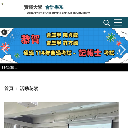
跳
實踐大學
會計學系
到
Department of Accounting Shih Chien University
主
要
內
容
區
114記帳士
首頁
活動花絮